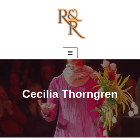
Hoppa
till
innehåll
Cecilia Thorngren