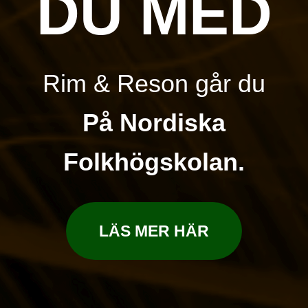
DU MED
Rim & Reson går du
På Nordiska
Folkhögskolan.
LÄS MER HÄR