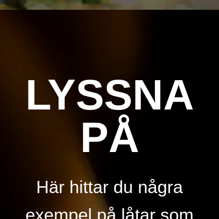
LYSSNA
PÅ
Här hittar du några
exempel på låtar som